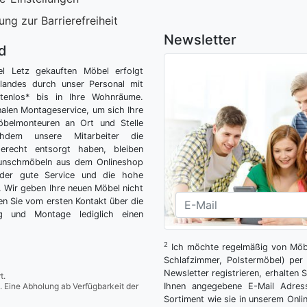
ung zur Barrierefreiheit
Newsletter
nd
el Letz gekauften Möbel erfolgt
tlandes durch unser Personal mit
tenlos* bis in Ihre Wohnräume.
nalen Montageservice, um sich Ihre
belmonteuren an Ort und Stelle
hdem unsere Mitarbeiter die
gerecht entsorgt haben, bleiben
Wunschmöbeln aus dem Onlineshop
der gute Service und die hohe
g. Wir geben Ihre neuen Möbel nicht
n Sie vom ersten Kontakt über die
ng und Montage lediglich einen
2
Ich möchte regelmäßig von Möbe
Schlafzimmer, Polstermöbel) per 
Newsletter registrieren, erhalten
t.
. Eine Abholung ab Verfügbarkeit der
Ihnen angegebene E-Mail Adres
Sortiment wie sie in unserem Onlin