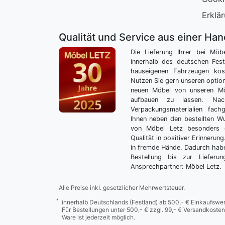
Erklär
Qualität und Service aus einer Ha
Die Lieferung Ihrer bei Möb
innerhalb des deutschen Fes
hauseigenen Fahrzeugen kos
Nutzen Sie gern unseren optio
neuen Möbel von unseren Mö
aufbauen zu lassen. Nac
Verpackungsmaterialien fach
Ihnen neben den bestellten 
von Möbel Letz besonders 
Qualität in positiver Erinnerun
in fremde Hände. Dadurch habe
Bestellung bis zur Lieferu
Ansprechpartner: Möbel Letz.
Alle Preise inkl. gesetzlicher Mehrwertsteuer.
*
innerhalb Deutschlands (Festland) ab 500,- € Einkaufswer
Für Bestellungen unter 500,- € zzgl. 99,- € Versandkosten
Ware ist jederzeit möglich.