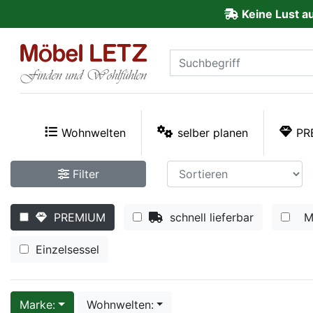
Keine Lust a
ließen
Kundenmeinungen
Anmelden
PREMIUM
Wohnwelten
selber planen
PR
Schnell
Filter
lieferbar
PREMIUM
schnell lieferbar
M
SALE
Einzelsessel
Polsterplaner
Möbel-
Marke:
Wohnwelten: