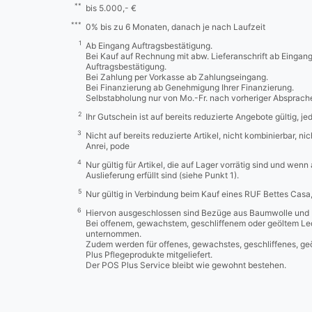
**
bis 5.000,- €
***
0% bis zu 6 Monaten, danach je nach Laufzeit
1
Ab Eingang Auftragsbestätigung.
Bei Kauf auf Rechnung mit abw. Lieferanschrift ab Eingan
Auftragsbestätigung.
Bei Zahlung per Vorkasse ab Zahlungseingang.
Bei Finanzierung ab Genehmigung Ihrer Finanzierung.
Selbstabholung nur von Mo.-Fr. nach vorheriger Absprach
2
Ihr Gutschein ist auf bereits reduzierte Angebote gültig, j
3
Nicht auf bereits reduzierte Artikel, nicht kombinierbar, n
Anrei, pode
4
Nur gültig für Artikel, die auf Lager vorrätig sind und wenn
Auslieferung erfüllt sind (siehe Punkt 1).
5
Nur gültig in Verbindung beim Kauf eines RUF Bettes Cas
6
Hiervon ausgeschlossen sind Bezüge aus Baumwolle und 
Bei offenem, gewachstem, geschliffenem oder geöltem Led
unternommen.
Zudem werden für offenes, gewachstes, geschliffenes, ge
Plus Pflegeprodukte mitgeliefert.
Der POS Plus Service bleibt wie gewohnt bestehen.