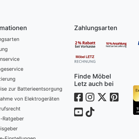
rmationen
Zahlungsarten
ngsarten
rung
nservice
geservice
Finde Möbel
zierung
Letz auch bei
ise zur Batterieentsorgung
ahme von Elektrogeräten
rufsrecht
-Ratgeber
isgeber
e-Einstellungen