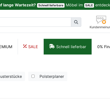
uf lange Wartezeit?
Möbel im
entdeck
Schnell lieferbare
SALE
Kundenmeinu
EMIUM
SALE
Schnell lieferbar
0% Fin
usterstücke
Polsterplaner