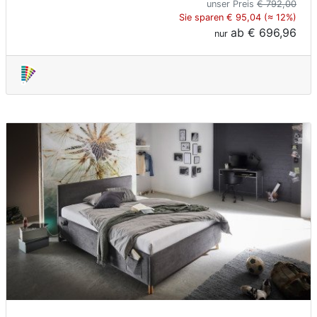
unser Preis
€ 792,00
Sie sparen € 95,04 (≈ 12%)
ab
€ 696,96
nur