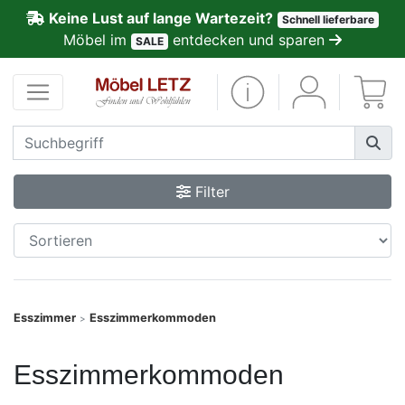
Keine Lust auf lange Wartezeit?
Schnell lieferbare
ließen
Möbel im
entdecken und sparen
SALE
Kundenmeinungen
Anmelden
PREMIUM
Filter
Schnell
lieferbar
SALE
Esszimmer
Esszimmerkommoden
>
Polsterplaner
Esszimmerkommoden
Möbel-