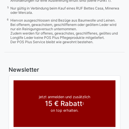
Anforderungen für eine Auslieferung erfüllt sind (siehe Punkt 1).
5
Nur gültig in Verbindung beim Kauf eines RUF Bettes Casa, Minerwa
oder Mercata.
6
Hiervon ausgeschlossen sind Bezüge aus Baumwolle und Leinen.
Bei offenem, gewachstem, geschliffenem oder geöltem Leder wird
nur ein Reinigungsversuch unternommen.
Zudem werden für offenes, gewachstes, geschliffenes, geöltes und
Longlife Leder keine POS Plus Pflegeprodukte mitgeliefert.
Der POS Plus Service bleibt wie gewohnt bestehen.
Newsletter
jetzt anmelden und zusätzlich
15 € Rabatt
2
on top erhalten.