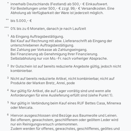
*
innerhalb Deutschlands (Festland) ab 500,- € Einkaufswert.
Für Bestellungen unter 500,- € zzgl. 99,- € Versandkosten. Eine
Abholung ab Verfügbarkeit der Ware ist jederzeit möglich.
**
bis 5.000,- €
***
0% bis zu 6 Monaten, danach je nach Laufzeit
1
Ab Eingang Auftragsbestätigung.
Bei Kauf auf Rechnung mit abw. Lieferanschrift ab Eingang der
unterschriebenen Auftragsbestätigung.
Bei Zahlung per Vorkasse ab Zahlungseingang.
Bei Finanzierung ab Genehmigung Ihrer Finanzierung.
Selbstabholung nur von Mo.-Fr. nach vorheriger Absprache.
2
Ihr Gutschein ist auf bereits reduzierte Angebote gültig, jedoch nicht
kombinierbar.
3
Nicht auf bereits reduzierte Artikel, nicht kombinierbar, nicht auf
Produkte der Marken Bretz, Anrei, pode
4
Nur gültig für Artikel, die auf Lager vorrätig sind und wenn alle
Anforderungen für eine Auslieferung erfüllt sind (siehe Punkt 1).
5
Nur gültig in Verbindung beim Kauf eines RUF Bettes Casa, Minerwa
oder Mercata.
6
Hiervon ausgeschlossen sind Bezüge aus Baumwolle und Leinen.
Bei offenem, gewachstem, geschliffenem oder geöltem Leder wird
nur ein Reinigungsversuch unternommen.
Zudem werden für offenes, gewachstes, geschliffenes, geöltes und