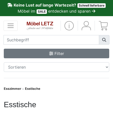
Keine Lust auf lange Wartezeit?
Schnell lieferbare
ließen
Möbel im
entdecken und sparen
SALE
Kundenmeinungen
Anmelden
PREMIUM
Filter
Schnell
lieferbar
SALE
Esszimmer
Esstische
>
Polsterplaner
Esstische
Möbel-