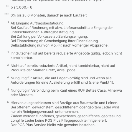
**
bis 5.000,- €
***
0% bis zu 6 Monaten, danach je nach Laufzeit
1
Ab Eingang Auftragsbestätigung.
Bei Kauf auf Rechnung mit abw. Lieferanschrift ab Eingang der
unterschriebenen Auftragsbestätigung.
Bei Zahlung per Vorkasse ab Zahlungseingang.
Bei Finanzierung ab Genehmigung Ihrer Finanzierung.
Selbstabholung nur von Mo.-Fr. nach vorheriger Absprache.
2
Ihr Gutschein ist auf bereits reduzierte Angebote gültig, jedoch nicht
kombinierbar.
3
Nicht auf bereits reduzierte Artikel, nicht kombinierbar, nicht auf
Produkte der Marken Bretz, Anrei, pode
4
Nur gültig für Artikel, die auf Lager vorrätig sind und wenn alle
Anforderungen für eine Auslieferung erfüllt sind (siehe Punkt 1).
5
Nur gültig in Verbindung beim Kauf eines RUF Bettes Casa, Minerwa
oder Mercata.
6
Hiervon ausgeschlossen sind Bezüge aus Baumwolle und Leinen.
Bei offenem, gewachstem, geschliffenem oder geöltem Leder wird
nur ein Reinigungsversuch unternommen.
Zudem werden für offenes, gewachstes, geschliffenes, geöltes und
Longlife Leder keine POS Plus Pflegeprodukte mitgeliefert.
Der POS Plus Service bleibt wie gewohnt bestehen.