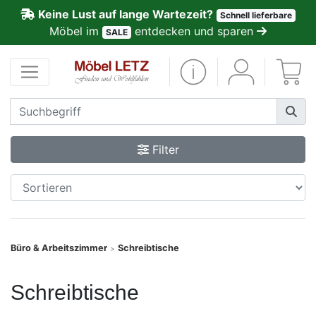
Keine Lust auf lange Wartezeit?
Schnell lieferbare
ließen
Möbel im
entdecken und sparen
SALE
Kundenmeinungen
Anmelden
PREMIUM
Filter
Schnell
lieferbar
SALE
Büro & Arbeitszimmer
Schreibtische
>
Polsterplaner
Schreibtische
Möbel-