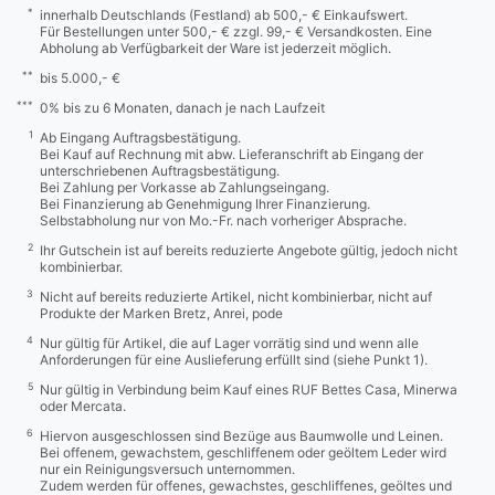
*
innerhalb Deutschlands (Festland) ab 500,- € Einkaufswert.
Für Bestellungen unter 500,- € zzgl. 99,- € Versandkosten. Eine
Abholung ab Verfügbarkeit der Ware ist jederzeit möglich.
**
bis 5.000,- €
***
0% bis zu 6 Monaten, danach je nach Laufzeit
1
Ab Eingang Auftragsbestätigung.
Bei Kauf auf Rechnung mit abw. Lieferanschrift ab Eingang der
unterschriebenen Auftragsbestätigung.
Bei Zahlung per Vorkasse ab Zahlungseingang.
Bei Finanzierung ab Genehmigung Ihrer Finanzierung.
Selbstabholung nur von Mo.-Fr. nach vorheriger Absprache.
2
Ihr Gutschein ist auf bereits reduzierte Angebote gültig, jedoch nicht
kombinierbar.
3
Nicht auf bereits reduzierte Artikel, nicht kombinierbar, nicht auf
Produkte der Marken Bretz, Anrei, pode
4
Nur gültig für Artikel, die auf Lager vorrätig sind und wenn alle
Anforderungen für eine Auslieferung erfüllt sind (siehe Punkt 1).
5
Nur gültig in Verbindung beim Kauf eines RUF Bettes Casa, Minerwa
oder Mercata.
6
Hiervon ausgeschlossen sind Bezüge aus Baumwolle und Leinen.
Bei offenem, gewachstem, geschliffenem oder geöltem Leder wird
nur ein Reinigungsversuch unternommen.
Zudem werden für offenes, gewachstes, geschliffenes, geöltes und