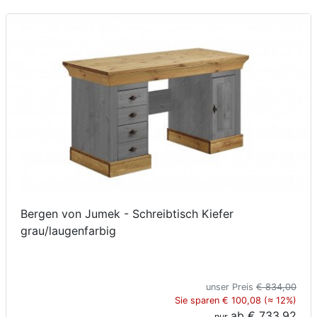
Bergen von Jumek - Schreibtisch Kiefer
grau/laugenfarbig
unser Preis
€ 834,00
Sie sparen € 100,08 (≈ 12%)
ab
€ 733,92
nur