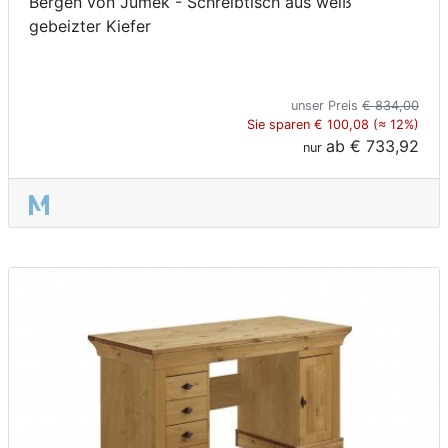
Bergen von Jumek - Schreibtisch aus weiß
gebeizter Kiefer
unser Preis
€ 834,00
Sie sparen € 100,08 (≈ 12%)
ab
€ 733,92
nur