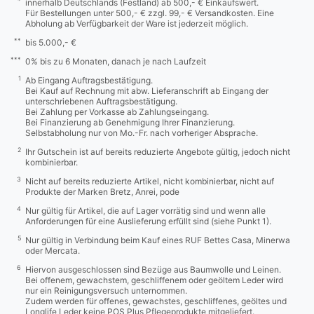
*
innerhalb Deutschlands (Festland) ab 500,- € Einkaufswert.
Für Bestellungen unter 500,- € zzgl. 99,- € Versandkosten. Eine
Abholung ab Verfügbarkeit der Ware ist jederzeit möglich.
**
bis 5.000,- €
***
0% bis zu 6 Monaten, danach je nach Laufzeit
1
Ab Eingang Auftragsbestätigung.
Bei Kauf auf Rechnung mit abw. Lieferanschrift ab Eingang der
unterschriebenen Auftragsbestätigung.
Bei Zahlung per Vorkasse ab Zahlungseingang.
Bei Finanzierung ab Genehmigung Ihrer Finanzierung.
Selbstabholung nur von Mo.-Fr. nach vorheriger Absprache.
2
Ihr Gutschein ist auf bereits reduzierte Angebote gültig, jedoch nicht
kombinierbar.
3
Nicht auf bereits reduzierte Artikel, nicht kombinierbar, nicht auf
Produkte der Marken Bretz, Anrei, pode
4
Nur gültig für Artikel, die auf Lager vorrätig sind und wenn alle
Anforderungen für eine Auslieferung erfüllt sind (siehe Punkt 1).
5
Nur gültig in Verbindung beim Kauf eines RUF Bettes Casa, Minerwa
oder Mercata.
6
Hiervon ausgeschlossen sind Bezüge aus Baumwolle und Leinen.
Bei offenem, gewachstem, geschliffenem oder geöltem Leder wird
nur ein Reinigungsversuch unternommen.
Zudem werden für offenes, gewachstes, geschliffenes, geöltes und
Longlife Leder keine POS Plus Pflegeprodukte mitgeliefert.