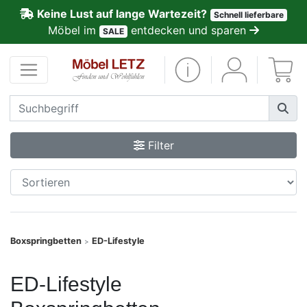
Keine Lust auf lange Wartezeit?
Schnell lieferbare
ließen
Möbel im
entdecken und sparen
SALE
Kundenmeinungen
Anmelden
PREMIUM
Filter
Schnell
lieferbar
SALE
Boxspringbetten
ED-Lifestyle
>
Polsterplaner
ED-Lifestyle
Möbel-