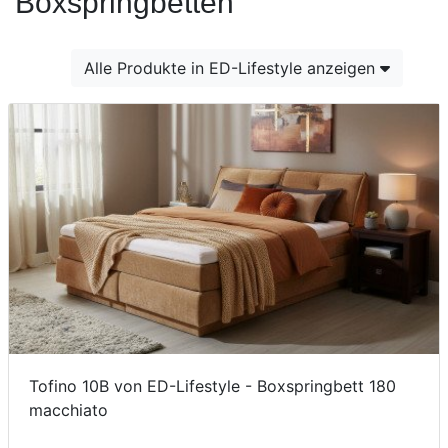
Boxspringbetten
Konfigurator
0%
Alle Produkte in ED-Lifestyle anzeigen
Finanzierung
Markenwelt
Letz-
Deals
Tofino 10B von ED-Lifestyle - Boxspringbett 180
macchiato