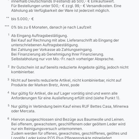
*
innerhalb Deutschlands (Festland) ab 500,- € Einkaufswert.
Für Bestellungen unter 500,- € zzgl. 99,- € Versandkosten. Eine
Abholung ab Verfügbarkeit der Ware ist jederzeit möglich.
**
bis 5.000,- €
***
0% bis zu 6 Monaten, danach je nach Laufzeit
1
Ab Eingang Auftragsbestätigung.
Bei Kauf auf Rechnung mit abw. Lieferanschrift ab Eingang der
unterschriebenen Auftragsbestätigung.
Bei Zahlung per Vorkasse ab Zahlungseingang.
Bei Finanzierung ab Genehmigung Ihrer Finanzierung.
Selbstabholung nur von Mo.-Fr. nach vorheriger Absprache.
2
Ihr Gutschein ist auf bereits reduzierte Angebote gültig, jedoch nicht
kombinierbar.
3
Nicht auf bereits reduzierte Artikel, nicht kombinierbar, nicht auf
Produkte der Marken Bretz, Anrei, pode
4
Nur gültig für Artikel, die auf Lager vorrätig sind und wenn alle
Anforderungen für eine Auslieferung erfüllt sind (siehe Punkt 1).
5
Nur gültig in Verbindung beim Kauf eines RUF Bettes Casa, Minerwa
oder Mercata.
6
Hiervon ausgeschlossen sind Bezüge aus Baumwolle und Leinen.
Bei offenem, gewachstem, geschliffenem oder geöltem Leder wird
nur ein Reinigungsversuch unternommen.
Zudem werden für offenes, gewachstes, geschliffenes, geöltes und
Longlife Leder keine POS Plus Pflegeprodukte mitgeliefert.