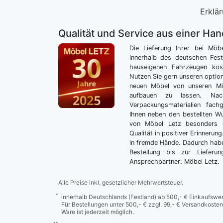
Erklär
Qualität und Service aus einer Ha
Die Lieferung Ihrer bei Möb
innerhalb des deutschen Fes
hauseigenen Fahrzeugen kos
Nutzen Sie gern unseren optio
neuen Möbel von unseren Mö
aufbauen zu lassen. Nac
Verpackungsmaterialien fach
Ihnen neben den bestellten 
von Möbel Letz besonders 
Qualität in positiver Erinnerun
in fremde Hände. Dadurch habe
Bestellung bis zur Lieferu
Ansprechpartner: Möbel Letz.
Alle Preise inkl. gesetzlicher Mehrwertsteuer.
*
innerhalb Deutschlands (Festland) ab 500,- € Einkaufswer
Für Bestellungen unter 500,- € zzgl. 99,- € Versandkosten
Ware ist jederzeit möglich.