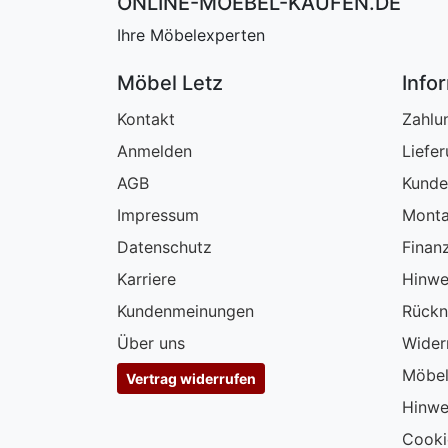
ONLINE-MOEBEL-KAUFEN.DE
Ihre Möbelexperten
Möbel Letz
Info
Kontakt
Zahlu
Anmelden
Liefe
AGB
Kunde
Impressum
Monta
Datenschutz
Finan
Karriere
Hinwe
Kundenmeinungen
Rückn
Über uns
Wider
Möbel
Vertrag widerrufen
Hinwe
Cooki