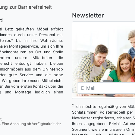
ung zur Barrierefreiheit
Newsletter
nd
el Letz gekauften Möbel erfolgt
tlandes durch unser Personal mit
tenlos* bis in Ihre Wohnräume.
nalen Montageservice, um sich Ihre
belmonteuren an Ort und Stelle
hdem unsere Mitarbeiter die
gerecht entsorgt haben, bleiben
Wunschmöbeln aus dem Onlineshop
der gute Service und die hohe
g. Wir geben Ihre neuen Möbel nicht
n Sie vom ersten Kontakt über die
ng und Montage lediglich einen
2
Ich möchte regelmäßig von Möbe
Schlafzimmer, Polstermöbel) per 
Newsletter registrieren, erhalten
t.
. Eine Abholung ab Verfügbarkeit der
Ihnen angegebene E-Mail Adres
Sortiment wie sie in unserem Onlin