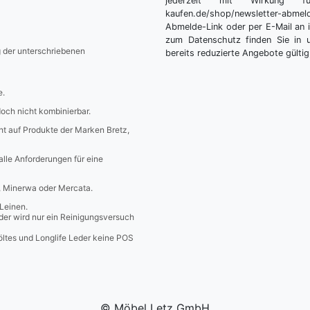
jederzeit mit Wirkung fü
kaufen.de/shop/newsletter-ab
Abmelde-Link oder per E-Mail an 
zum Datenschutz finden Sie in 
g der unterschriebenen
bereits reduzierte Angebote gültig
e.
edoch nicht kombinierbar.
icht auf Produkte der Marken Bretz,
 alle Anforderungen für eine
a, Minerwa oder Mercata.
Leinen.
er wird nur ein Reinigungsversuch
öltes und Longlife Leder keine POS
© Möbel Letz GmbH