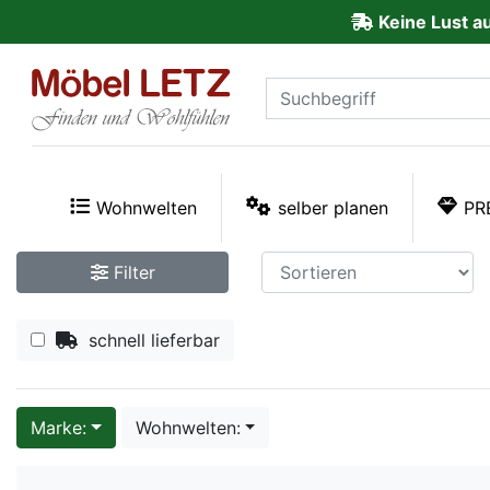
Keine Lust a
ließen
Kundenmeinungen
Anmelden
PREMIUM
Wohnwelten
selber planen
PR
Schnell
Filter
lieferbar
schnell lieferbar
SALE
Polsterplaner
Marke:
Wohnwelten:
Möbel-