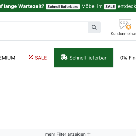
uf lange Wartezeit?
Möbel im
entdeck
Schnell lieferbare
SALE
Kundenmeinu
EMIUM
SALE
Schnell lieferbar
0% Fin
mehr Filter anzeigen