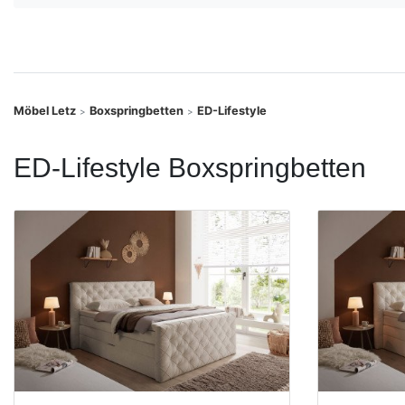
Konfigurator
0%
Finanzierung
Möbel Letz
Boxspringbetten
ED-Lifestyle
>
>
Markenwelt
ED-Lifestyle Boxspringbetten
Letz-
Deals