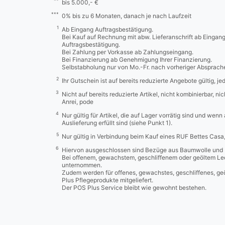
**
bis 5.000,- €
***
0% bis zu 6 Monaten, danach je nach Laufzeit
1
Ab Eingang Auftragsbestätigung.
Bei Kauf auf Rechnung mit abw. Lieferanschrift ab Eingan
Auftragsbestätigung.
Bei Zahlung per Vorkasse ab Zahlungseingang.
Bei Finanzierung ab Genehmigung Ihrer Finanzierung.
Selbstabholung nur von Mo.-Fr. nach vorheriger Absprach
2
Ihr Gutschein ist auf bereits reduzierte Angebote gültig, j
3
Nicht auf bereits reduzierte Artikel, nicht kombinierbar, n
Anrei, pode
4
Nur gültig für Artikel, die auf Lager vorrätig sind und wenn
Auslieferung erfüllt sind (siehe Punkt 1).
5
Nur gültig in Verbindung beim Kauf eines RUF Bettes Cas
6
Hiervon ausgeschlossen sind Bezüge aus Baumwolle und 
Bei offenem, gewachstem, geschliffenem oder geöltem Led
unternommen.
Zudem werden für offenes, gewachstes, geschliffenes, ge
Plus Pflegeprodukte mitgeliefert.
Der POS Plus Service bleibt wie gewohnt bestehen.