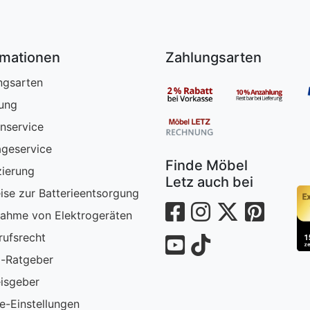
rmationen
Zahlungsarten
ngsarten
rung
nservice
geservice
Finde Möbel
zierung
Letz auch bei
ise zur Batterieentsorgung
ahme von Elektrogeräten
rufsrecht
-Ratgeber
isgeber
e-Einstellungen