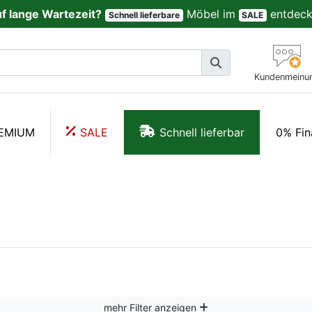
uf lange Wartezeit?
Möbel im
entdeck
Schnell lieferbare
SALE
Kundenmeinu
EMIUM
SALE
Schnell lieferbar
0% Fin
mehr Filter anzeigen