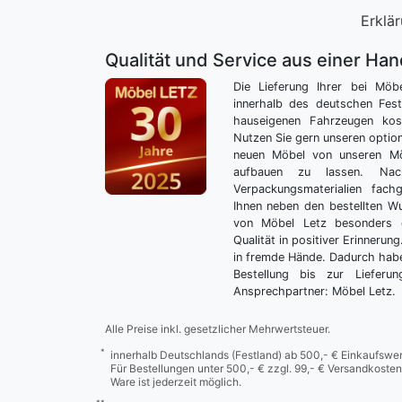
Erklär
Qualität und Service aus einer Ha
Die Lieferung Ihrer bei Möb
innerhalb des deutschen Fes
hauseigenen Fahrzeugen kos
Nutzen Sie gern unseren optio
neuen Möbel von unseren Mö
aufbauen zu lassen. Nac
Verpackungsmaterialien fach
Ihnen neben den bestellten 
von Möbel Letz besonders 
Qualität in positiver Erinnerun
in fremde Hände. Dadurch habe
Bestellung bis zur Lieferu
Ansprechpartner: Möbel Letz.
Alle Preise inkl. gesetzlicher Mehrwertsteuer.
*
innerhalb Deutschlands (Festland) ab 500,- € Einkaufswer
Für Bestellungen unter 500,- € zzgl. 99,- € Versandkosten
Ware ist jederzeit möglich.