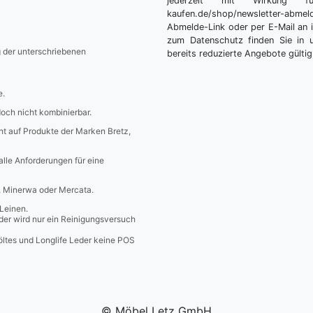
jederzeit mit Wirkung fü
kaufen.de/shop/newsletter-ab
Abmelde-Link oder per E-Mail an 
zum Datenschutz finden Sie in 
g der unterschriebenen
bereits reduzierte Angebote gültig
e.
edoch nicht kombinierbar.
icht auf Produkte der Marken Bretz,
 alle Anforderungen für eine
a, Minerwa oder Mercata.
Leinen.
er wird nur ein Reinigungsversuch
öltes und Longlife Leder keine POS
© Möbel Letz GmbH