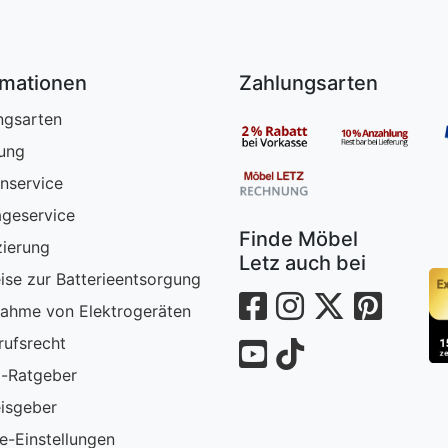
rmationen
Zahlungsarten
ngsarten
rung
nservice
geservice
Finde Möbel
zierung
Letz auch bei
ise zur Batterieentsorgung
ahme von Elektrogeräten
rufsrecht
-Ratgeber
isgeber
e-Einstellungen