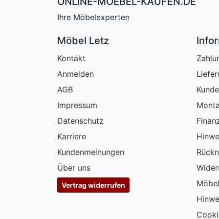
ONLINE-MOEBEL-KAUFEN.DE
Ihre Möbelexperten
Möbel Letz
Info
Kontakt
Zahlu
Anmelden
Liefe
AGB
Kunde
Impressum
Monta
Datenschutz
Finan
Karriere
Hinwe
Kundenmeinungen
Rückn
Über uns
Wider
Möbel
Vertrag widerrufen
Hinwe
Cooki