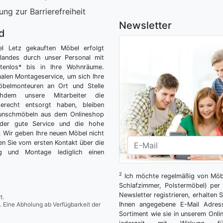
ung zur Barrierefreiheit
Newsletter
nd
el Letz gekauften Möbel erfolgt
tlandes durch unser Personal mit
tenlos* bis in Ihre Wohnräume.
nalen Montageservice, um sich Ihre
belmonteuren an Ort und Stelle
hdem unsere Mitarbeiter die
gerecht entsorgt haben, bleiben
Wunschmöbeln aus dem Onlineshop
der gute Service und die hohe
g. Wir geben Ihre neuen Möbel nicht
n Sie vom ersten Kontakt über die
ng und Montage lediglich einen
2
Ich möchte regelmäßig von Möbe
Schlafzimmer, Polstermöbel) per 
Newsletter registrieren, erhalten
t.
. Eine Abholung ab Verfügbarkeit der
Ihnen angegebene E-Mail Adres
Sortiment wie sie in unserem Onlin