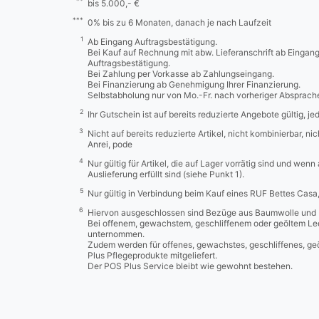
**
bis 5.000,- €
***
0% bis zu 6 Monaten, danach je nach Laufzeit
1
Ab Eingang Auftragsbestätigung.
Bei Kauf auf Rechnung mit abw. Lieferanschrift ab Eingan
Auftragsbestätigung.
Bei Zahlung per Vorkasse ab Zahlungseingang.
Bei Finanzierung ab Genehmigung Ihrer Finanzierung.
Selbstabholung nur von Mo.-Fr. nach vorheriger Absprach
2
Ihr Gutschein ist auf bereits reduzierte Angebote gültig, j
3
Nicht auf bereits reduzierte Artikel, nicht kombinierbar, n
Anrei, pode
4
Nur gültig für Artikel, die auf Lager vorrätig sind und wenn
Auslieferung erfüllt sind (siehe Punkt 1).
5
Nur gültig in Verbindung beim Kauf eines RUF Bettes Cas
6
Hiervon ausgeschlossen sind Bezüge aus Baumwolle und 
Bei offenem, gewachstem, geschliffenem oder geöltem Led
unternommen.
Zudem werden für offenes, gewachstes, geschliffenes, ge
Plus Pflegeprodukte mitgeliefert.
Der POS Plus Service bleibt wie gewohnt bestehen.