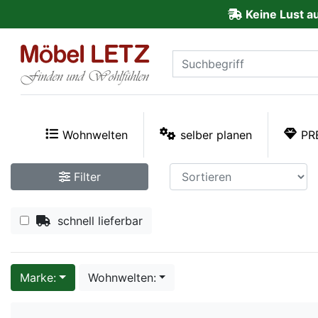
Keine Lust a
ließen
Kundenmeinungen
Anmelden
PREMIUM
Wohnwelten
selber planen
PR
Schnell
Filter
lieferbar
schnell lieferbar
SALE
Polsterplaner
Marke:
Wohnwelten:
Möbel-