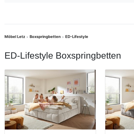
Konfigurator
0%
Finanzierung
Möbel Letz
Boxspringbetten
ED-Lifestyle
>
>
Markenwelt
ED-Lifestyle Boxspringbetten
Letz-
Deals