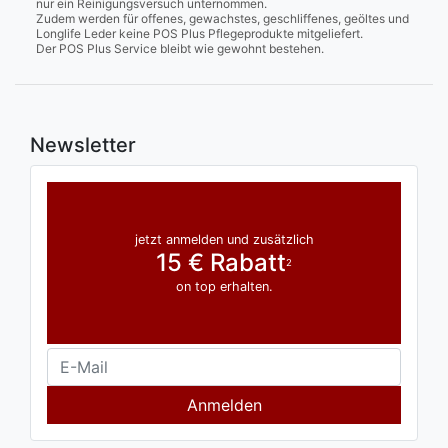
nur ein Reinigungsversuch unternommen.
Zudem werden für offenes, gewachstes, geschliffenes, geöltes und
Longlife Leder keine POS Plus Pflegeprodukte mitgeliefert.
Der POS Plus Service bleibt wie gewohnt bestehen.
Newsletter
jetzt anmelden und zusätzlich
15 € Rabatt
2
on top erhalten.
Anmelden