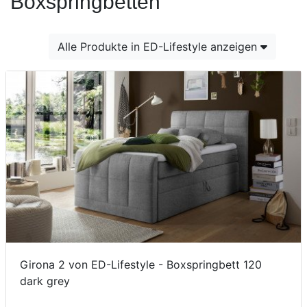
Boxspringbetten
Konfigurator
0%
Alle Produkte in ED-Lifestyle anzeigen
Finanzierung
Markenwelt
Letz-
Deals
Girona 2 von ED-Lifestyle - Boxspringbett 120
dark grey