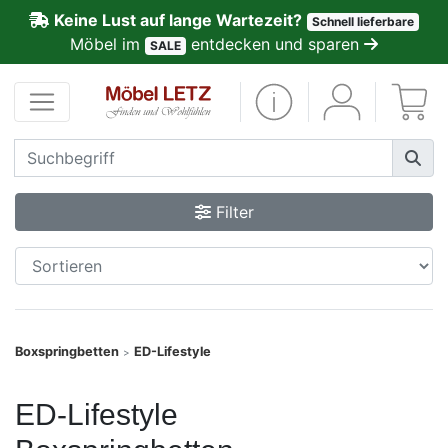
Keine Lust auf lange Wartezeit?
Schnell lieferbare
ließen
Möbel im
entdecken und sparen
SALE
Kundenmeinungen
Anmelden
PREMIUM
Filter
Schnell
lieferbar
SALE
Boxspringbetten
ED-Lifestyle
>
Polsterplaner
ED-Lifestyle
Möbel-