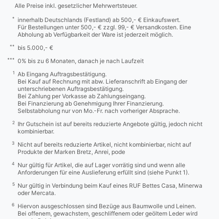
Alle Preise inkl. gesetzlicher Mehrwertsteuer.
*
innerhalb Deutschlands (Festland) ab 500,- € Einkaufswert.
Für Bestellungen unter 500,- € zzgl. 99,- € Versandkosten. Eine
Abholung ab Verfügbarkeit der Ware ist jederzeit möglich.
**
bis 5.000,- €
***
0% bis zu 6 Monaten, danach je nach Laufzeit
1
Ab Eingang Auftragsbestätigung.
Bei Kauf auf Rechnung mit abw. Lieferanschrift ab Eingang der
unterschriebenen Auftragsbestätigung.
Bei Zahlung per Vorkasse ab Zahlungseingang.
Bei Finanzierung ab Genehmigung Ihrer Finanzierung.
Selbstabholung nur von Mo.-Fr. nach vorheriger Absprache.
2
Ihr Gutschein ist auf bereits reduzierte Angebote gültig, jedoch nicht
kombinierbar.
3
Nicht auf bereits reduzierte Artikel, nicht kombinierbar, nicht auf
Produkte der Marken Bretz, Anrei, pode
4
Nur gültig für Artikel, die auf Lager vorrätig sind und wenn alle
Anforderungen für eine Auslieferung erfüllt sind (siehe Punkt 1).
5
Nur gültig in Verbindung beim Kauf eines RUF Bettes Casa, Minerwa
oder Mercata.
6
Hiervon ausgeschlossen sind Bezüge aus Baumwolle und Leinen.
Bei offenem, gewachstem, geschliffenem oder geöltem Leder wird