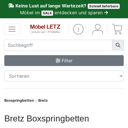
Keine Lust auf lange Wartezeit?
Schnell lieferbare
ließen
Möbel im
entdecken und sparen
SALE
Kundenmeinungen
Anmelden
PREMIUM
Filter
Schnell
lieferbar
SALE
Boxspringbetten
Bretz
>
Polsterplaner
Bretz Boxspringbetten
Möbel-