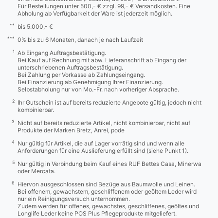
Für Bestellungen unter 500,- € zzgl. 99,- € Versandkosten. Eine
Abholung ab Verfügbarkeit der Ware ist jederzeit möglich.
**
bis 5.000,- €
***
0% bis zu 6 Monaten, danach je nach Laufzeit
1
Ab Eingang Auftragsbestätigung.
Bei Kauf auf Rechnung mit abw. Lieferanschrift ab Eingang der
unterschriebenen Auftragsbestätigung.
Bei Zahlung per Vorkasse ab Zahlungseingang.
Bei Finanzierung ab Genehmigung Ihrer Finanzierung.
Selbstabholung nur von Mo.-Fr. nach vorheriger Absprache.
2
Ihr Gutschein ist auf bereits reduzierte Angebote gültig, jedoch nicht
kombinierbar.
3
Nicht auf bereits reduzierte Artikel, nicht kombinierbar, nicht auf
Produkte der Marken Bretz, Anrei, pode
4
Nur gültig für Artikel, die auf Lager vorrätig sind und wenn alle
Anforderungen für eine Auslieferung erfüllt sind (siehe Punkt 1).
5
Nur gültig in Verbindung beim Kauf eines RUF Bettes Casa, Minerwa
oder Mercata.
6
Hiervon ausgeschlossen sind Bezüge aus Baumwolle und Leinen.
Bei offenem, gewachstem, geschliffenem oder geöltem Leder wird
nur ein Reinigungsversuch unternommen.
Zudem werden für offenes, gewachstes, geschliffenes, geöltes und
Longlife Leder keine POS Plus Pflegeprodukte mitgeliefert.