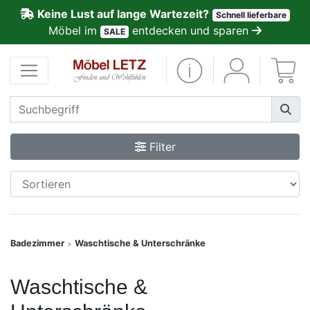
Keine Lust auf lange Wartezeit?
Schnell lieferbare
ließen
Möbel im
entdecken und sparen
SALE
Kundenmeinungen
Anmelden
PREMIUM
Filter
Schnell
lieferbar
SALE
Badezimmer
Waschtische & Unterschränke
>
Polsterplaner
Waschtische &
Möbel-