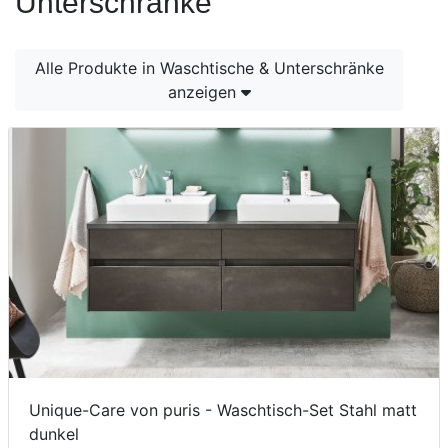
Unterschränke
Konfigurator
0%
Alle Produkte in Waschtische & Unterschränke
Finanzierung
anzeigen
Markenwelt
Letz-
Deals
Unique-Care von puris - Waschtisch-Set Stahl matt
dunkel