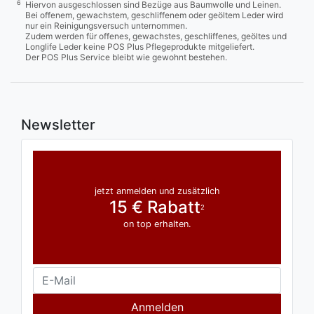
6
Hiervon ausgeschlossen sind Bezüge aus Baumwolle und Leinen.
Bei offenem, gewachstem, geschliffenem oder geöltem Leder wird
nur ein Reinigungsversuch unternommen.
Zudem werden für offenes, gewachstes, geschliffenes, geöltes und
Longlife Leder keine POS Plus Pflegeprodukte mitgeliefert.
Der POS Plus Service bleibt wie gewohnt bestehen.
Newsletter
jetzt anmelden und zusätzlich
15 € Rabatt
2
on top erhalten.
Anmelden