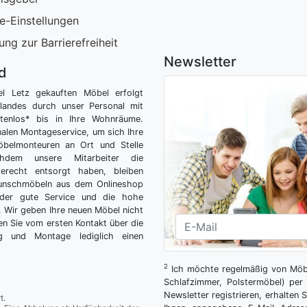
e-Einstellungen
ung zur Barrierefreiheit
Newsletter
nd
el Letz gekauften Möbel erfolgt
tlandes durch unser Personal mit
tenlos* bis in Ihre Wohnräume.
nalen Montageservice, um sich Ihre
belmonteuren an Ort und Stelle
hdem unsere Mitarbeiter die
gerecht entsorgt haben, bleiben
Wunschmöbeln aus dem Onlineshop
der gute Service und die hohe
g. Wir geben Ihre neuen Möbel nicht
n Sie vom ersten Kontakt über die
ng und Montage lediglich einen
2
Ich möchte regelmäßig von Möbe
Schlafzimmer, Polstermöbel) per 
Newsletter registrieren, erhalten
t.