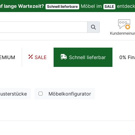
uf lange Wartezeit?
Möbel im
entdeck
Schnell lieferbare
SALE
Kundenmeinu
EMIUM
SALE
Schnell lieferbar
0% Fin
usterstücke
Möbelkonfigurator