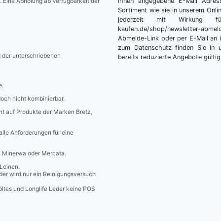
. Eine Abholung ab Verfügbarkeit der
Ihnen angegebene E-Mail Adres
Sortiment wie sie in unserem Onlin
jederzeit mit Wirkung fü
kaufen.de/shop/newsletter-ab
Abmelde-Link oder per E-Mail an 
zum Datenschutz finden Sie in 
g der unterschriebenen
bereits reduzierte Angebote gültig
e.
edoch nicht kombinierbar.
icht auf Produkte der Marken Bretz,
 alle Anforderungen für eine
a, Minerwa oder Mercata.
Leinen.
er wird nur ein Reinigungsversuch
öltes und Longlife Leder keine POS