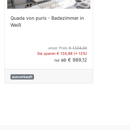
Quada von puris - Badezimmer in
Weiß
unser Preis
€ 1.124,00
Sie sparen € 134,88 (≈ 12%)
ab
€ 989,12
nur
ausverkauft