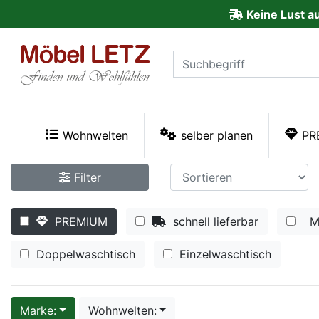
Keine Lust a
ließen
Kundenmeinungen
Anmelden
PREMIUM
Wohnwelten
selber planen
PR
Schnell
Filter
lieferbar
PREMIUM
schnell lieferbar
M
SALE
Doppelwaschtisch
Einzelwaschtisch
Polsterplaner
Möbel-
Marke:
Wohnwelten: