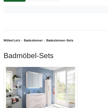
Konfigurator
0%
Finanzierung
Markenwelt
Möbel Letz
Badezimmer
Badezimmer-Sets
>
>
Letz-
Deals
Badmöbel-Sets