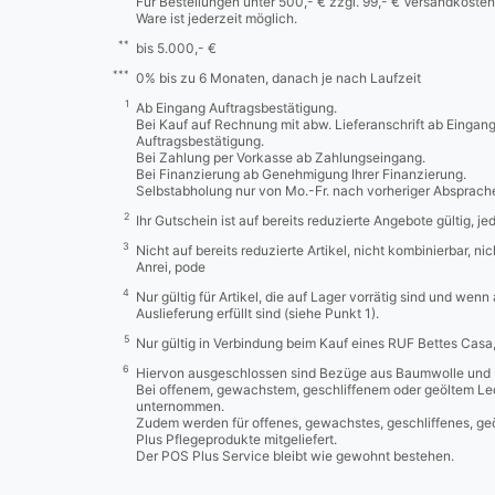
Für Bestellungen unter 500,- € zzgl. 99,- € Versandkosten
Ware ist jederzeit möglich.
**
bis 5.000,- €
***
0% bis zu 6 Monaten, danach je nach Laufzeit
1
Ab Eingang Auftragsbestätigung.
Bei Kauf auf Rechnung mit abw. Lieferanschrift ab Eingan
Auftragsbestätigung.
Bei Zahlung per Vorkasse ab Zahlungseingang.
Bei Finanzierung ab Genehmigung Ihrer Finanzierung.
Selbstabholung nur von Mo.-Fr. nach vorheriger Absprach
2
Ihr Gutschein ist auf bereits reduzierte Angebote gültig, j
3
Nicht auf bereits reduzierte Artikel, nicht kombinierbar, n
Anrei, pode
4
Nur gültig für Artikel, die auf Lager vorrätig sind und wenn
Auslieferung erfüllt sind (siehe Punkt 1).
5
Nur gültig in Verbindung beim Kauf eines RUF Bettes Cas
6
Hiervon ausgeschlossen sind Bezüge aus Baumwolle und 
Bei offenem, gewachstem, geschliffenem oder geöltem Led
unternommen.
Zudem werden für offenes, gewachstes, geschliffenes, ge
Plus Pflegeprodukte mitgeliefert.
Der POS Plus Service bleibt wie gewohnt bestehen.