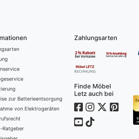
rmationen
Zahlungsarten
ngsarten
rung
nservice
geservice
Finde Möbel
zierung
Letz auch bei
ise zur Batterieentsorgung
ahme von Elektrogeräten
rufsrecht
-Ratgeber
isgeber