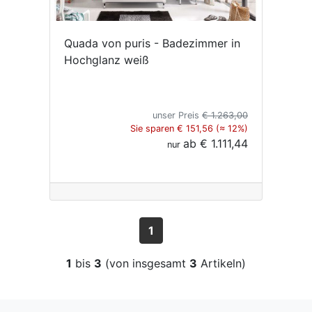
Quada von puris - Badezimmer in
Hochglanz weiß
unser Preis
€ 1.263,00
Sie sparen € 151,56 (≈ 12%)
ab
€ 1.111,44
nur
1
1
bis
3
(von insgesamt
3
Artikeln)